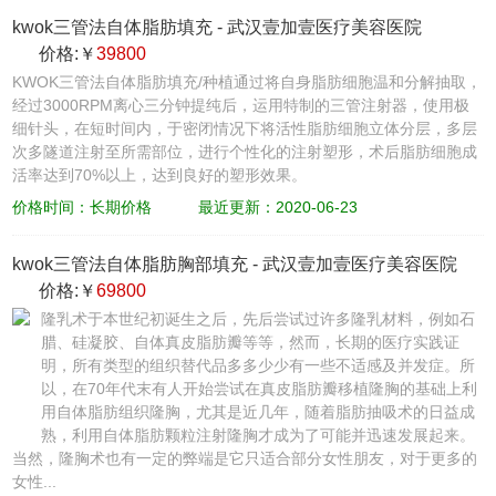
kwok三管法自体脂肪填充
-
武汉壹加壹医疗美容医院
价格:￥
39800
KWOK三管法自体脂肪填充/种植通过将自身脂肪细胞温和分解抽取，
经过3000RPM离心三分钟提纯后，运用特制的三管注射器，使用极
细针头，在短时间内，于密闭情况下将活性脂肪细胞立体分层，多层
次多隧道注射至所需部位，进行个性化的注射塑形，术后脂肪细胞成
活率达到70%以上，达到良好的塑形效果。
价格时间：长期价格
最近更新：2020-06-23
kwok三管法自体脂肪胸部填充
-
武汉壹加壹医疗美容医院
价格:￥
69800
隆乳术于本世纪初诞生之后，先后尝试过许多隆乳材料，例如石
腊、硅凝胶、自体真皮脂肪瓣等等，然而，长期的医疗实践证
明，所有类型的组织替代品多多少少有一些不适感及并发症。所
以，在70年代末有人开始尝试在真皮脂肪瓣移植隆胸的基础上利
用自体脂肪组织隆胸，尤其是近几年，随着脂肪抽吸术的日益成
熟，利用自体脂肪颗粒注射隆胸才成为了可能并迅速发展起来。
当然，隆胸术也有一定的弊端是它只适合部分女性朋友，对于更多的
女性...