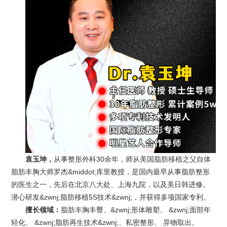
袁玉坤，
从事整形外科30余年，师从美国脂肪移植之父自体
脂肪
丰胸
大师罗杰&middot;库里教授，是国内最早从事脂肪整形
的医生之一，先后在北京八大处、上海九院，以及美日韩进修。
潜心研发&zwnj;脂肪移植5S技术&zwnj;，并获得多项国家专利。
擅长领域：
脂肪丰胸丰臀、&zwnj;形体雕塑、 &zwnj;面部年
轻化、 &zwnj;脂肪再生技术&zwnj;、私密整形、 异物取出。