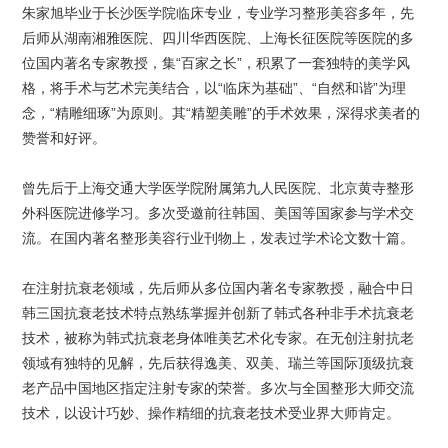
朱家旭毕业于长沙医学院临床专业，专业学习整形美容多年，先
后师从湖南湘雅医院、四川华西医院、上海长征医院等医院的多
位国内著名专家教授，集“百家之长”，积累了一套独特的美学风
格，将手术与艺术完美结合，以“临床为基础”、“自然和谐”为理
念，“精雕细琢”为原则。其“精塑美雕”的手术效果，深得求美者的
赞誉和好评。
曾先后于上海交通大学医学院附属第九人民医院、北京黄寺整形
外科医院进修学习。多次受邀前往韩国、美国等国家参与学术交
流。在国内著名整形美容行业刊物上，发表过学术论文数十篇。
在注射抗衰老领域，先后师从多位国内著名专家教授，融合中日
韩三国抗衰老技术特点熟练掌握并创新了韩式各种非手术抗衰老
技术，被称为韩式抗衰老身体唯美艺术化专家。在无创注射抗老
领域有独特的见解，先后获得逸美、双美、瑞兰等国际顶级抗衰
老产品中国地区指定注射专家的荣誉。多次与全国整形大师交流
技术，以设计巧妙、操作精细的抗衰老技术受业界大师肯定。