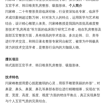
五官手术、韩日唯美乳房整形、吸脂形体。
个人简介
闫家峰，二十年整形美容临床经验，行业资深知名专家，临床手
术成功案例超过数万例，针对东方人的特点，运用医学与艺术相
结合，设计精心雕塑人体美。闫家峰教授是我国内首批高难度整
形技术“乳房再造”等方面的临床医疗研究工作者，他在乳房整形及
面部五官整形方面，具有很高的学术造诣。多次赴韩、日、美等
进行学术交流，和韩日著名整形专家同台献艺，被誉为中韩极具
潜力的技术交流学者，是整形行业内的大咖级人物。
擅长项目
韩式面部五官手术、韩日唯美乳房整形、吸脂形体。
技术特色
闫家峰教授用爱心抚慰脆弱的心灵，用双手雕塑美丽的外形”，对
鼻梁、鼻头、鼻翼、鼻孔等鼻部各部位进行精雕细琢，实现在“长
度、宽度、高度、弧度、视度”方面的绝佳平衡点，真正实现鼻型
与个人五官气质的完美结合。