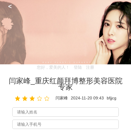
<
您好，爱美的人！
登陆
注册
闫家峰_重庆红颜拜博整形美容医院
专家
闫家峰
2024-11-20 09:43
bfjjcg