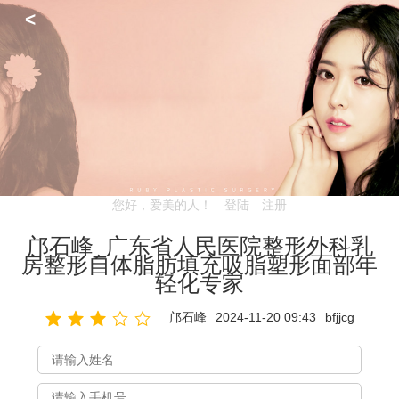
<
您好，爱美的人！
登陆
注册
邝石峰_广东省人民医院整形外科乳
房整形自体脂肪填充吸脂塑形面部年
轻化专家
邝石峰
2024-11-20 09:43
bfjjcg