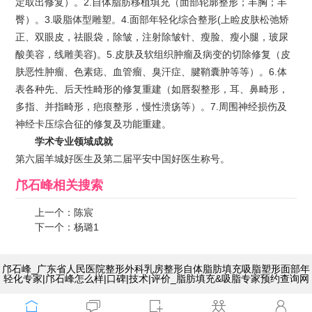
定取出修复）。2.自体脂肪移植填充（面部轮廓整形；丰胸；丰
臀）。3.吸脂体型雕塑。4.面部年轻化综合整形(上睑皮肤松弛矫
正、双眼皮，祛眼袋，除皱，注射除皱针、瘦脸、瘦小腿，玻尿
酸美容，线雕美容)。5.皮肤及软组织肿瘤及病变的切除修复（皮
肤恶性肿瘤、色素痣、血管瘤、臭汗症、腱鞘囊肿等等）。6.体
表各种先、后天性畸形的修复重建（如唇裂整形，耳、鼻畸形，
多指、并指畸形，疤痕整形，慢性溃疡等）。7.周围神经损伤及
神经卡压综合征的修复及功能重建。
学术专业领域成就
第六届羊城好医生及第二届平安中国好医生称号。
邝石峰
相关搜索
上一个：
陈宸
下一个：
杨璐1
邝石峰_广东省人民医院整形外科乳房整形自体脂肪填充吸脂塑形面部年
轻化专家|邝石峰怎么样|口碑|技术|评价_脂肪填充&吸脂专家预约查询网