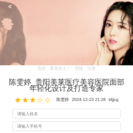
<
您好，爱美的人！
登陆
注册
陈雯婷_贵阳美莱医疗美容医院面部
年轻化设计及打造专家
陈雯婷
2024-12-23 21:28
bfjjcg