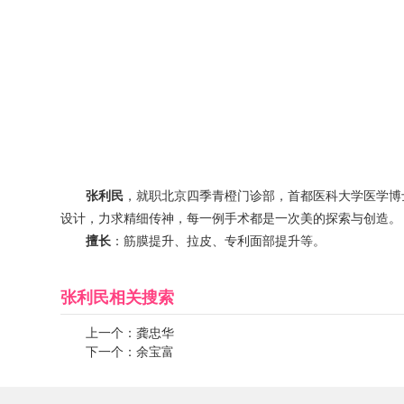
张利民
，就职北京四季青橙门诊部，首都医科大学医学博
设计，力求精细传神，每一例手术都是一次美的探索与创造。
擅长
：筋膜提升、拉皮、专利面部提升等。
张利民
相关搜索
上一个：
龚忠华
下一个：
余宝富