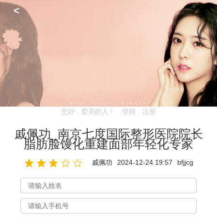
<
您好，爱美的人！
登陆
注册
戚佩功_南京七度国际整形医院院长
脂肪脸馒化重建面部年轻化专家
戚佩功
2024-12-24 19:57
bfjjcg