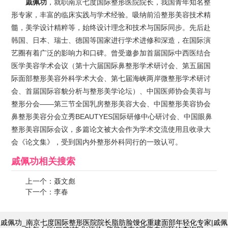
戚佩功
，就职南京七度国际整形医院院长，我国青年知名整
形专家，丰富的临床实践与学术经验。吸纳前沿整形美容技术精
髓，美学设计精粹等，始终设计理念和技术与国际同步。先后赴
韩国、日本、瑞士、德国等国家进行学术进修和深造，在国际演
艺圈有着广泛的影响力和口碑。曾受邀参加首届国际中西医结合
医学美容学术会议（第十六届国际鼻整形学术研讨会、第五届国
际面部整形美容外科学术大会、第七届海峡两岸微整形学术研讨
会、首届国际容貌分析与整形美学论坛）、中国医师协会美容与
整形分会——第三节全国乳房整形美容大会、中国整形美容协会
鼻整形美容分会立秀BEAUTYES国际研修中心研讨会、中国眼鼻
整形美容国际会议，多篇论文被大会作为学术交流使用且收录大
会《论文集》，受到国内外整形外科同行的一致认可。
戚佩功
相关搜索
上一个：
聂文彪
下一个：
李春
戚佩功_南京七度国际整形医院院长脂肪脸馒化重建面部年轻化专家|戚佩