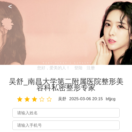
<
您好，爱美的人！
登陆
注册
吴舒_南昌大学第二附属医院整形美
容科私密整形专家
吴舒
2025-03-06 20:15
bfjjcg