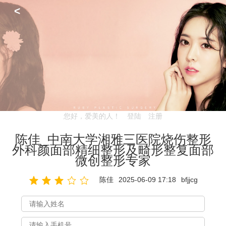
<
您好，爱美的人！
登陆
注册
陈佳_中南大学湘雅三医院烧伤整形
外科颜面部精细整形及畸形整复面部
微创整形专家
陈佳
2025-06-09 17:18
bfjjcg