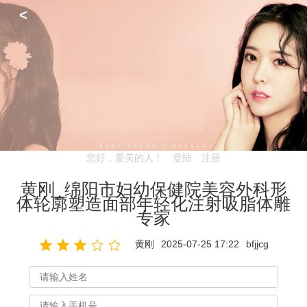
<
您好，爱美的人！
登陆
注册
黄刚_绵阳市妇幼保健院美容外科形
体轮廓塑造面部年轻化注射吸脂体雕
专家
黄刚
2025-07-25 17:22
bfjjcg