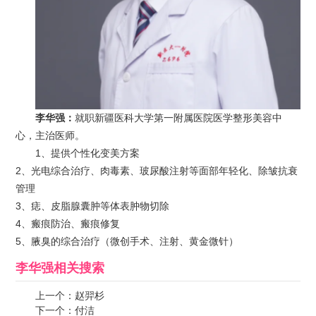
李华强：
就职新疆医科大学第一附属医院医学整形美容中
心，主治医师。
1、提供个性化变美方案
2、光电综合治疗、肉毒素、玻尿酸注射等面部年轻化、除皱抗衰
管理
3、痣、皮脂腺囊肿等体表肿物切除
4、瘢痕防治、瘢痕修复
5、腋臭的综合治疗（微创手术、注射、黄金微针）
李华强
相关搜索
上一个：
赵羿杉
下一个：
付洁