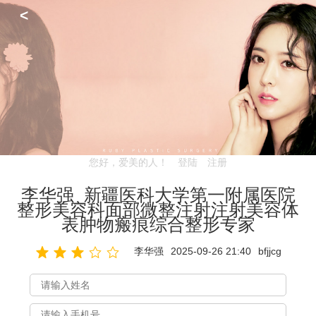
<
您好，爱美的人！
登陆
注册
李华强_新疆医科大学第一附属医院
整形美容科面部微整注射注射美容体
表肿物瘢痕综合整形专家
李华强
2025-09-26 21:40
bfjjcg