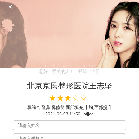
<
您好，爱美的人！
登陆
注册
北京京民整形医院王志坚
鼻综合,隆鼻,鼻修复,面部填充,丰胸,面部提升
2021-06-03 11:56
bfjjcg