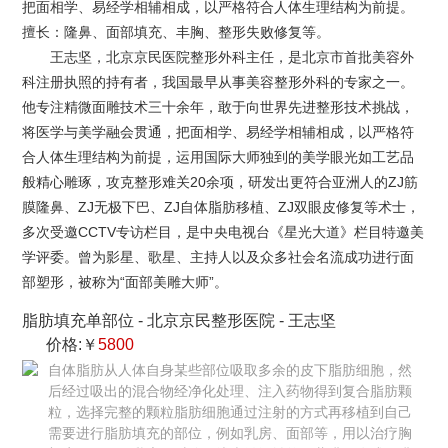
把面相学、易经学相辅相成，以严格符合人体生理结构为前提。
擅长：隆鼻、面部填充、丰胸、整形失败修复等。
王志坚，北京京民医院整形外科主任，是北京市首批美容外
科注册执照的持有者，我国最早从事美容整形外科的专家之一。
他专注精微面雕技术三十余年，敢于向世界先进整形技术挑战，
将医学与美学融会贯通，把面相学、易经学相辅相成，以严格符
合人体生理结构为前提，运用国际大师独到的美学眼光如工艺品
般精心雕琢，攻克整形难关20余项，研发出更符合亚洲人的ZJ筋
膜隆鼻、ZJ无极下巴、ZJ自体脂肪移植、ZJ双眼皮修复等术士，
多次受邀CCTV专访栏目，是中央电视台《星光大道》栏目特邀美
学评委。曾为影星、歌星、主持人以及众多社会名流成功进行面
部塑形，被称为“面部美雕大师”。
脂肪填充单部位
-
北京京民整形医院
-
王志坚
价格:￥
5800
自体脂肪从人体自身某些部位吸取多余的皮下脂肪细胞，然
后经过吸出的混合物经净化处理、注入药物得到复合脂肪颗
粒，选择完整的颗粒脂肪细胞通过注射的方式再移植到自己
需要进行脂肪填充的部位，例如乳房、面部等，用以治疗胸