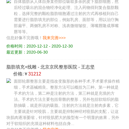
自体脂肪从人体自身某些部位吸取多余的皮下脂肪细胞，然
后经过吸出的混合物经净化处理、注入药物得到复合脂肪颗
粒，选择完整的颗粒脂肪细胞通过注射的方式再移植到自己
需要进行脂肪填充的部位，例如乳房、面部等，用以治疗胸
部扁平、两侧乳房不对称、浅表微细皱纹、薄嘴唇隆成厚嘴
唇等等。
信息好像不完善哦！
我来完善>>>
价格时间：2020-12-12 - 2020-12-30
最近更新：2020-06-30
脂肪填充+线雕
-
北京京民整形医院
-
王志坚
价格:￥
31212
面部轮廓整形主要是指改变脸形的各种手术,手术要求操作精
细，手术器械精良。整形方法可以概括为三种。第一种就是
手术的方法，第二种是注射的方法，第三种就是充填的方
法。手术的方法主要包括骨骼的整形，另外包括软组织的脂
肪抽吸，就是所说的吸脂。注射的方法就是注射肉多素，它
主要就是针对咬肌，主要就是抑制神经对咬肌的支配，让这
块肌肉逐渐萎缩，针对咬肌肥大的脸型有一个明显的效果，另外
对于软组织的充填这种材料包括自身...